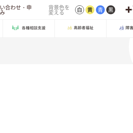
い合わせ・申
背景色を
白
黄
青
黒
み
変える
とは
地域の福祉
各種相談支援
高齢者福祉